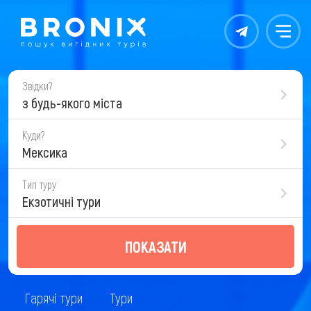
Контакты
Меню
Звідки?
з будь-якого міста
Куди?
Мексика
Тип туру
Екзотичні тури
ПОКАЗАТИ
Гарячі тури
Тури