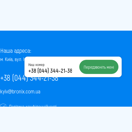
Наша адреса:
м. Київ, вул. Інститутська, 22/7, оф. 41
Наш номер:
Передзвоніть мені
+38 (044) 344-21-38
+38 (044) 344-21-38
kyiv@bronix.com.ua
Політика конфіденційності
Пользовательское соглашение
Публічна оферта
Карта сайту