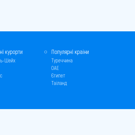
ні курорти
Популярні країни
ь-Шейх
Туреччина
ОАЕ
с
Єгипет
Таїланд