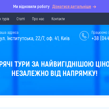
Ми відновили роботу
Дізнатися детальніше
 турів
Статті
Про нас
Контакти
аша адреса
Працюємо з 
ул. Інститутська, 22/7, оф. 41, Київ
+38 (044
РЯЧІ ТУРИ ЗА НАЙВИГІДНІШОЮ ЦІН
НЕЗАЛЕЖНО ВІД НАПРЯМКУ!