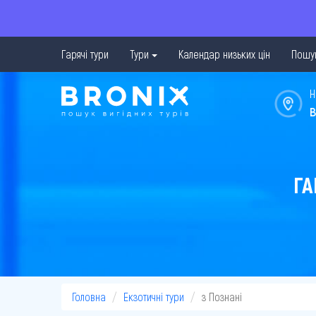
Гарячі тури
Тури
Календар низьких цін
Пошук
Н
в
ГА
Головна
Екзотичні тури
з Познані