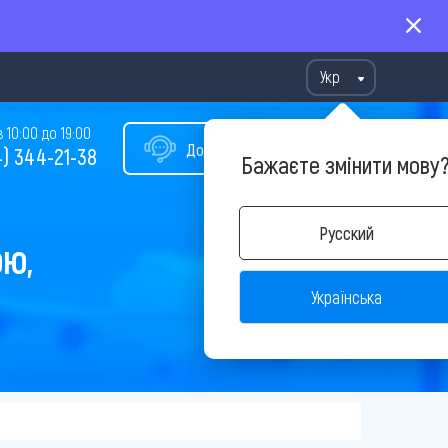
Укр
10:00 до 19:00
Допомога у виборі туру
) 344-21-38
Бажаєте змінити мову
Русский
ОЮ,
Українська