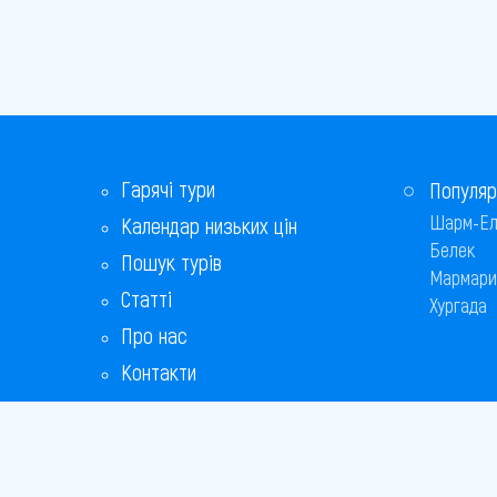
Гарячі тури
Популяр
Шарм-Ел
Календар низьких цін
Белек
Пошук турів
Мармари
Статті
Хургада
Про нас
Контакти
Бонусна програма
Відповіді на популярні питання