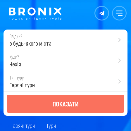
Контакты
Меню
Звідки?
з будь-якого міста
Куди?
Чехія
Тип туру
Гарячі тури
ПОКАЗАТИ
Гарячі тури
Тури