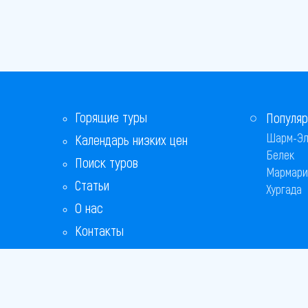
Горящие туры
Популяр
Шарм-Эл
Календарь низких цен
Белек
Поиск туров
Мармари
Статьи
Хургада
О нас
Контакты
Бонусная программа
Ответы на популярные вопросы