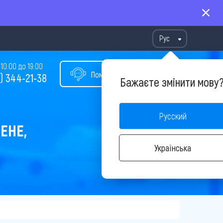
Рус
10:00 до 19:00
Помощь в подборе тура
) 344-21-38
Бажаєте змінити мову
Русский
ЕНЕ,
Українська