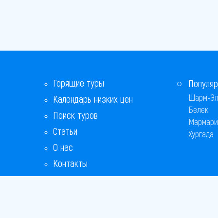
Горящие туры
Популяр
Шарм-Эл
Календарь низких цен
Белек
Поиск туров
Мармари
Статьи
Хургада
О нас
Контакты
Бонусная программа
Ответы на популярные вопросы