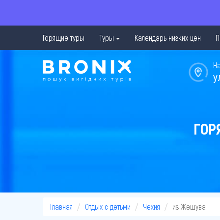
Горящие туры
Туры
Календарь низких цен
П
Н
у
ГОР
Главная
Отдых с детьми
Чехия
из Жешува