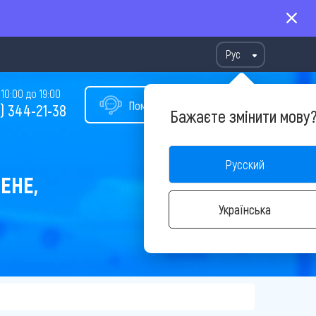
Рус
10:00 до 19:00
Помощь в подборе тура
) 344-21-38
Бажаєте змінити мову
Русский
ЕНЕ,
Українська