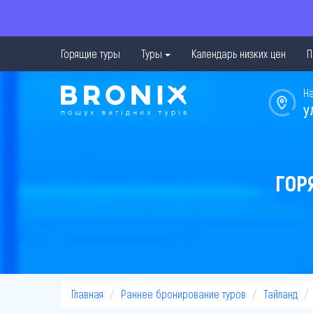
Горящие туры
Туры
Календарь низких цен
П
Н
у
ГОР
Главная
Раннее бронирование туров
Тайланд