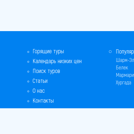
Горящие туры
Популяр
Шарм-Эл
Календарь низких цен
Белек
Поиск туров
Мармари
Статьи
Хургада
О нас
Контакты
Бонусная программа
Ответы на популярные вопросы