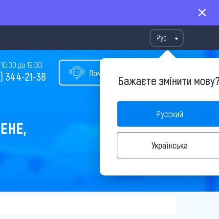
Рус
10:00 до 19:00
Помощь в подборе тура
) 344-21-38
Бажаєте змінити мову
Русский
ЕНЕ,
Українська