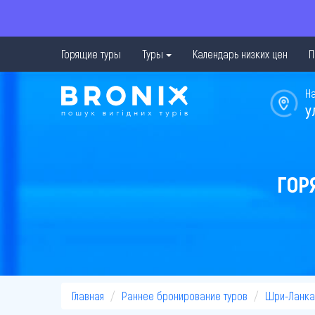
Горящие туры
Туры
Календарь низких цен
П
Н
у
ГОР
Главная
Раннее бронирование туров
Шри-Ланка