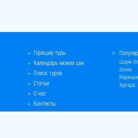
Горящие туры
Популяр
Шарм-Эл
Календарь низких цен
Белек
Поиск туров
Мармари
Статьи
Хургада
О нас
Контакты
Бонусная программа
Ответы на популярные вопросы