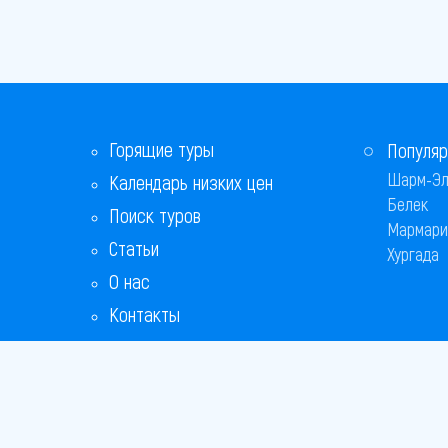
Горящие туры
Популяр
Шарм-Эл
Календарь низких цен
Белек
Поиск туров
Мармари
Статьи
Хургада
О нас
Контакты
Бонусная программа
Ответы на популярные вопросы