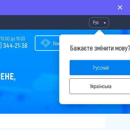
Рус
10:00 до 19:00
Помощь в подборе тура
) 344-21-38
Бажаєте змінити мову
Русский
ЕНЕ,
Українська