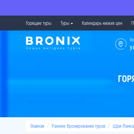
Горящие туры
Туры
Календарь низких цен
П
Н
у
ГОР
Главная
Раннее бронирование туров
Шри-Ланка