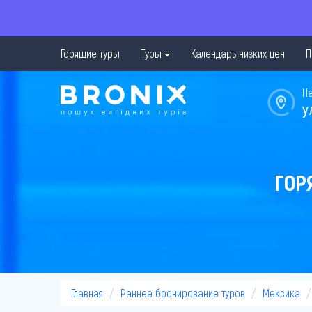
Горящие туры
Туры
Календарь низких цен
П
Н
у
ГОР
Главная
Раннее бронирование туров
Мексика