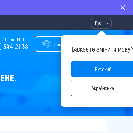
Рус
10:00 до 19:00
Помощь в подборе тура
) 344-21-38
Бажаєте змінити мову
Русский
ЕНЕ,
Українська