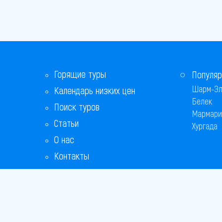
Горящие туры
Популяр
Шарм-Эл
Календарь низких цен
Белек
Поиск туров
Мармари
Статьи
Хургада
О нас
Контакты
Бонусная программа
Ответы на популярные вопросы