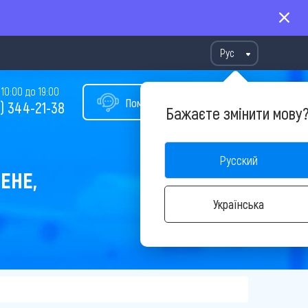
Рус
10:00 до 19:00
Помощь в подборе тура
) 344-21-38
Бажаєте змінити мову
Русский
ЕНЕ,
Українська