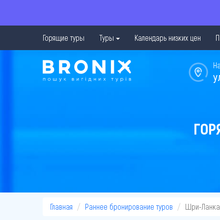
Горящие туры
Туры
Календарь низких цен
П
Н
у
ГОР
Главная
Раннее бронирование туров
Шри-Ланка