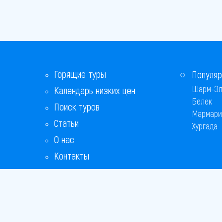
Горящие туры
Популяр
Шарм-Эл
Календарь низких цен
Белек
Поиск туров
Мармари
Статьи
Хургада
О нас
Контакты
Бонусная программа
Ответы на популярные вопросы