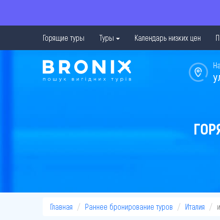
Горящие туры
Туры
Календарь низких цен
П
Н
у
ГОР
Главная
Раннее бронирование туров
Италия