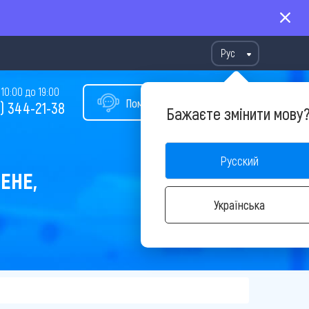
Рус
10:00 до 19:00
Помощь в подборе тура
) 344-21-38
Бажаєте змінити мову
Русский
ЕНЕ,
Українська