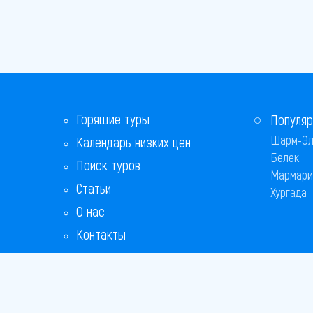
Горящие туры
Популяр
Шарм-Эл
Календарь низких цен
Белек
Поиск туров
Мармари
Статьи
Хургада
О нас
Контакты
Бонусная программа
Ответы на популярные вопросы