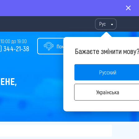
Рус
10:00 до 19:00
Помощь в подборе тура
) 344-21-38
Бажаєте змінити мову
Русский
ЕНЕ,
Українська