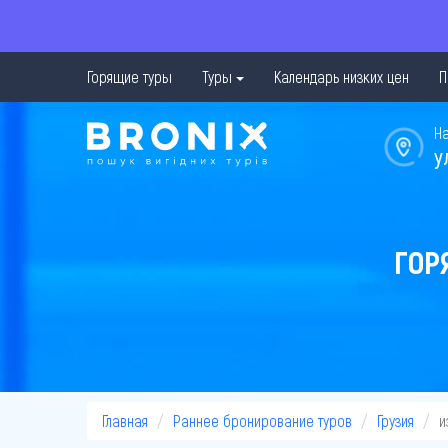
Горящие туры
Туры
Календарь низких цен
П
Н
у
ГОР
Главная
Раннее бронирование туров
Грузия
и