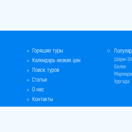
Горящие туры
Популяр
Шарм-Эл
Календарь низких цен
Белек
Поиск туров
Мармари
Статьи
Хургада
О нас
Контакты
Бонусная программа
Ответы на популярные вопросы