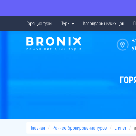
Горящие туры
Туры
Календарь низких цен
П
Н
у
ГОР
Главная
Раннее бронирование туров
Египет