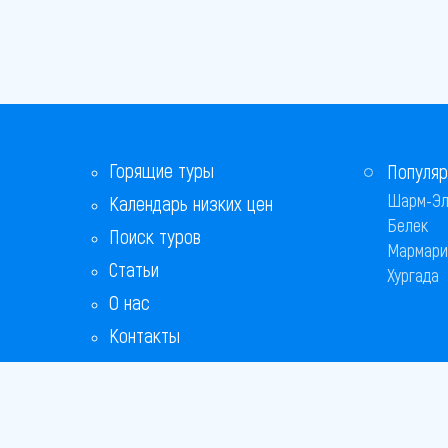
Горящие туры
Популяр
Шарм-Эл
Календарь низких цен
Белек
Поиск туров
Мармари
Статьи
Хургада
О нас
Контакты
Бонусная программа
Ответы на популярные вопросы