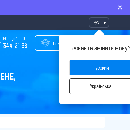
Рус
10:00 до 19:00
Помощь в подборе тура
) 344-21-38
Бажаєте змінити мову
Русский
ЕНЕ,
Українська