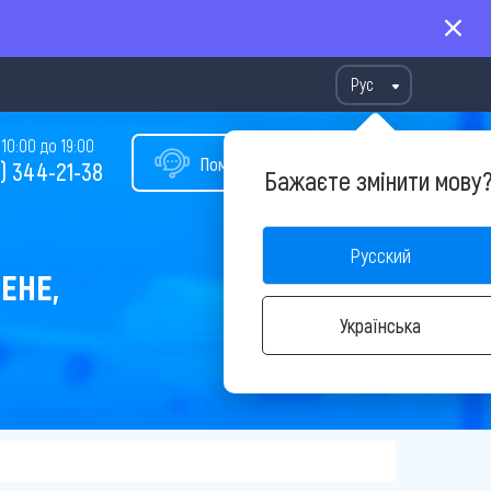
Рус
10:00 до 19:00
Помощь в подборе тура
) 344-21-38
Бажаєте змінити мову
Русский
ЕНЕ,
Українська