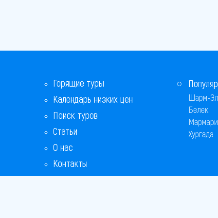
Горящие туры
Популяр
Шарм-Эл
Календарь низких цен
Белек
Поиск туров
Мармари
Статьи
Хургада
О нас
Контакты
Бонусная программа
Ответы на популярные вопросы