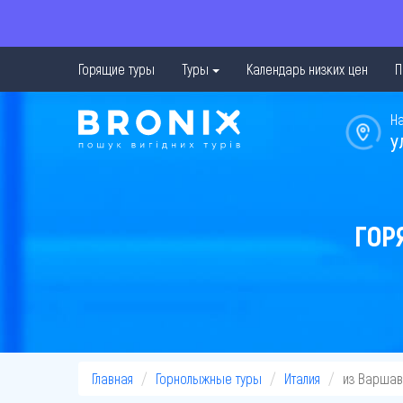
Горящие туры
Туры
Календарь низких цен
П
Н
у
ГОР
Главная
Горнолыжные туры
Италия
из Варша