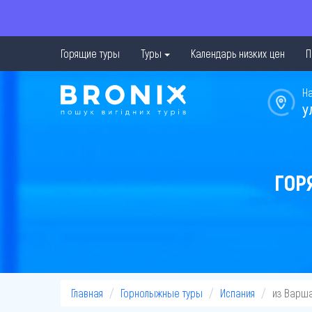
Горящие туры
Туры
Календарь низких цен
П
Н
у
ГОР
Главная
Горнолыжные туры
Испания
из Варш