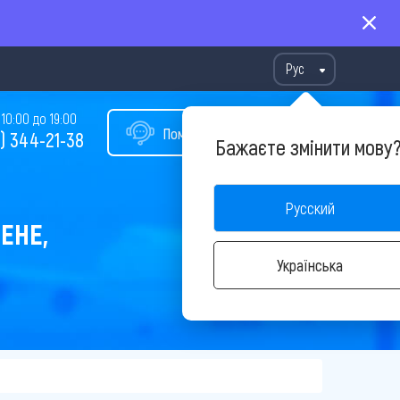
Рус
10:00 до 19:00
Помощь в подборе тура
) 344-21-38
Бажаєте змінити мову
Русский
ЕНЕ,
Українська