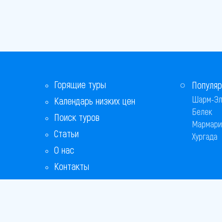
Горящие туры
Популяр
Шарм-Эл
Календарь низких цен
Белек
Поиск туров
Мармари
Статьи
Хургада
О нас
Контакты
Бонусная программа
Ответы на популярные вопросы