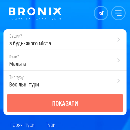
Контакты
Меню
Звідки?
з будь-якого міста
Куди?
Мальта
Тип туру
Весільні тури
ПОКАЗАТИ
Гарячі тури
Тури