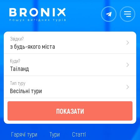
Контакты
Меню
Звідки?
з будь-якого міста
Куди?
Таїланд
Тип туру
Весільні тури
ПОКАЗАТИ
Гарячі тури
Тури
Статті