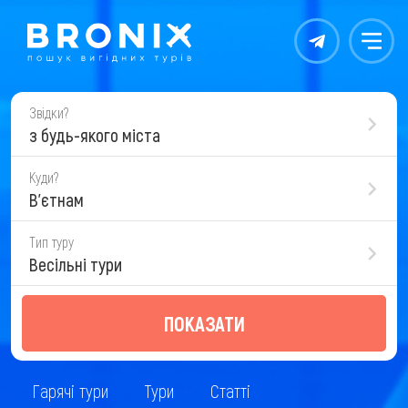
Контакты
Меню
Звідки?
з будь-якого міста
Куди?
В'єтнам
Тип туру
Весільні тури
ПОКАЗАТИ
Гарячі тури
Тури
Статті