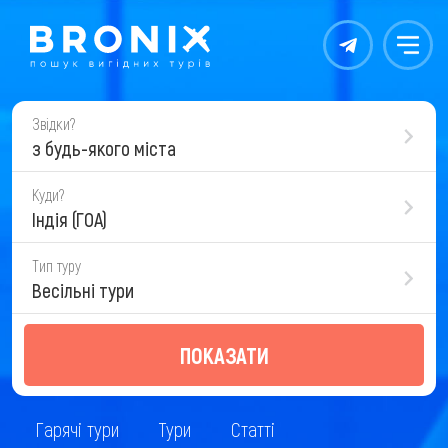
Контакты
Меню
Звідки?
з будь-якого міста
Куди?
Індія (ГОА)
Тип туру
Весільні тури
ПОКАЗАТИ
Гарячі тури
Тури
Статті