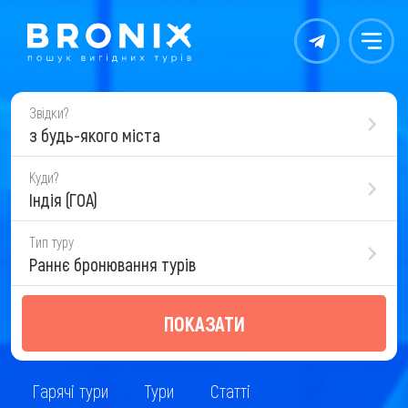
Контакты
Меню
Звідки?
з будь-якого міста
Куди?
Індія (ГОА)
Тип туру
Раннє бронювання турів
ПОКАЗАТИ
Гарячі тури
Тури
Статті