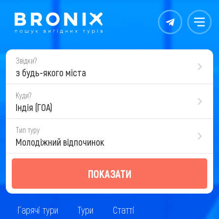
Контакты
Меню
Звідки?
з будь-якого міста
Куди?
Індія (ГОА)
Тип туру
Молодіжний відпочинок
ПОКАЗАТИ
Гарячі тури
Тури
Статті