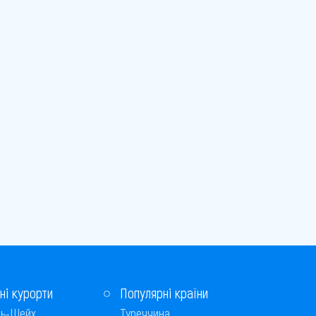
ні курорти
Популярні країни
ь-Шейх
Туреччина