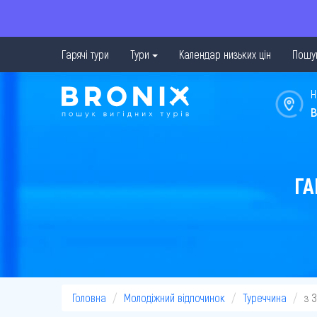
Гарячі тури
Тури
Календар низьких цін
Пошук
Н
в
ГА
Головна
Молодіжний відпочинок
Туреччина
з 