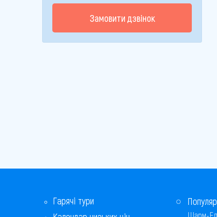
Замовити дзвінок
Гарячі тури
Популяр
Шарм-Ел
Календар низьких цін