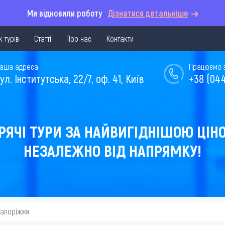
Ми відновили роботу
Дізнатися детальніше
 турів
Статті
Про нас
Контакти
аша адреса
Працюємо з 
ул. Інститутська, 22/7, оф. 41, Київ
+38 (044
РЯЧІ ТУРИ ЗА НАЙВИГІДНІШОЮ ЦІН
НЕЗАЛЕЖНО ВІД НАПРЯМКУ!
Запоріжжя