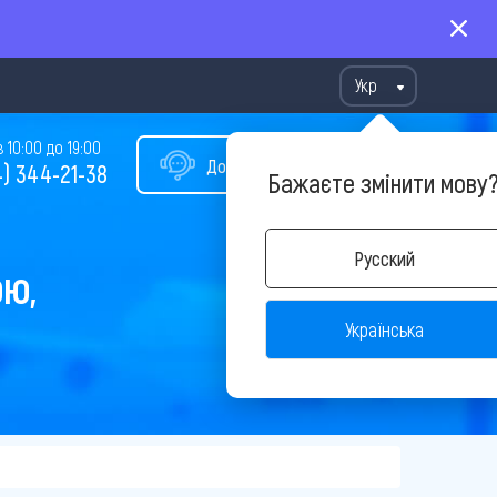
Укр
10:00 до 19:00
Допомога у виборі туру
) 344-21-38
Бажаєте змінити мову
Русский
ОЮ,
Українська