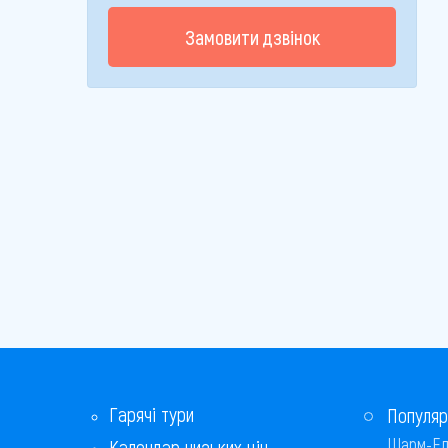
Замовити дзвінок
Гарячі тури
Популяр
Шарм-Ел
Календар низьких цін