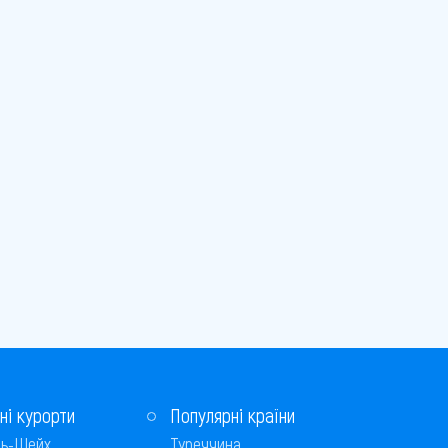
ні курорти
Популярні країни
ь-Шейх
Туреччина