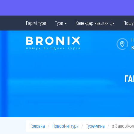
Гарячі тури
Тури
Календар низьких цін
Пошук
Н
в
ГА
Головна
Новорічні тури
Туреччина
з Запоріжж