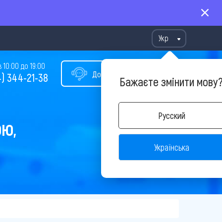
Укр
10:00 до 19:00
Допомога у виборі туру
) 344-21-38
Бажаєте змінити мову
Русский
ОЮ,
Українська