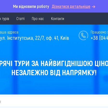
Ми відновили роботу
Дізнатися детальніше
 турів
Статті
Про нас
Контакти
аша адреса
Працюємо з 
ул. Інститутська, 22/7, оф. 41, Київ
+38 (044
РЯЧІ ТУРИ ЗА НАЙВИГІДНІШОЮ ЦІН
НЕЗАЛЕЖНО ВІД НАПРЯМКУ!
я