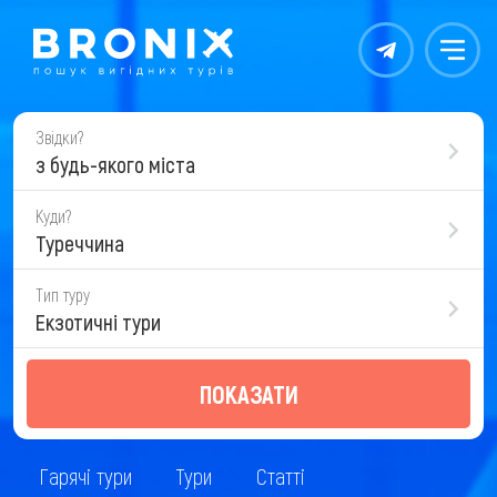
Контакты
Меню
Звідки?
з будь-якого міста
Куди?
Туреччина
Тип туру
Екзотичні тури
ПОКАЗАТИ
Гарячі тури
Тури
Статті