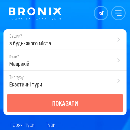
Контакты
Меню
Звідки?
з будь-якого міста
Куди?
Маврикій
Тип туру
Екзотичні тури
ПОКАЗАТИ
Гарячі тури
Тури