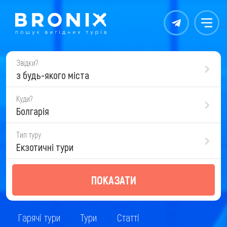
Контакты
Меню
Звідки?
з будь-якого міста
Куди?
Болгарія
Тип туру
Екзотичні тури
ПОКАЗАТИ
Гарячі тури
Тури
Статті