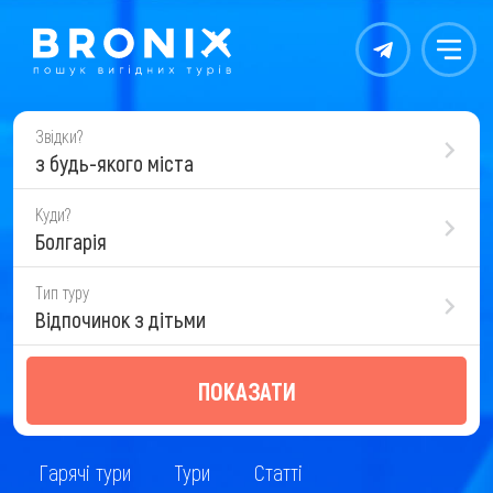
Контакты
Меню
Звідки?
з будь-якого міста
Куди?
Болгарія
Тип туру
Відпочинок з дітьми
ПОКАЗАТИ
Гарячі тури
Тури
Статті