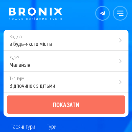
Контакты
Меню
Звідки?
з будь-якого міста
Куди?
Малайзія
Тип туру
Відпочинок з дітьми
ПОКАЗАТИ
Гарячі тури
Тури