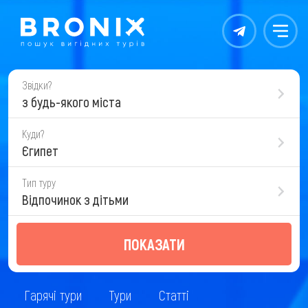
Контакты
Меню
Звідки?
з будь-якого міста
Куди?
Єгипет
Тип туру
Відпочинок з дітьми
ПОКАЗАТИ
Гарячі тури
Тури
Статті