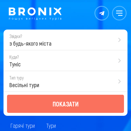
Контакты
Меню
Звідки?
з будь-якого міста
Куди?
Туніс
Тип туру
Весільні тури
ПОКАЗАТИ
Гарячі тури
Тури