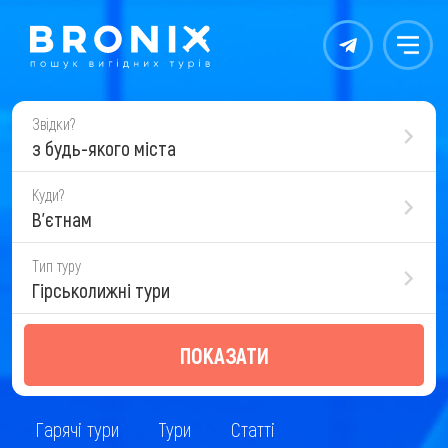
Контакты
Меню
Звідки?
з будь-якого міста
Куди?
В'єтнам
Тип туру
Гірськолижні тури
ПОКАЗАТИ
Гарячі тури
Тури
Статті