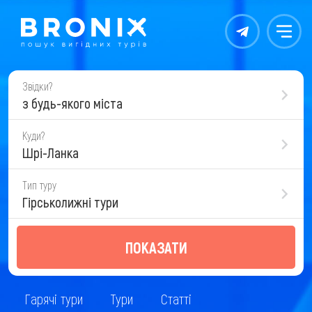
Контакты
Меню
Звідки?
з будь-якого міста
Куди?
Шрі-Ланка
Тип туру
Гірськолижні тури
ПОКАЗАТИ
Гарячі тури
Тури
Статті