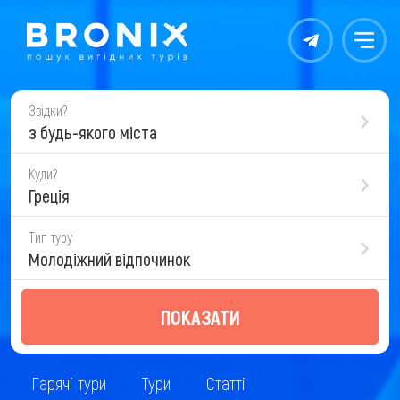
Контакты
Меню
Звідки?
з будь-якого міста
Куди?
Греція
Тип туру
Молодіжний відпочинок
ПОКАЗАТИ
Гарячі тури
Тури
Статті