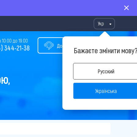
Укр
10:00 до 19:00
Допомога у виборі туру
) 344-21-38
Бажаєте змінити мову
Русский
ОЮ,
Українська