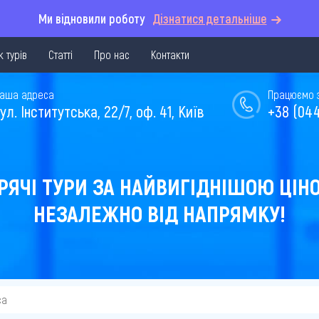
Ми відновили роботу
Дізнатися детальніше
 турів
Статті
Про нас
Контакти
аша адреса
Працюємо з 
ул. Інститутська, 22/7, оф. 41, Київ
+38 (044
РЯЧІ ТУРИ ЗА НАЙВИГІДНІШОЮ ЦІН
НЕЗАЛЕЖНО ВІД НАПРЯМКУ!
са