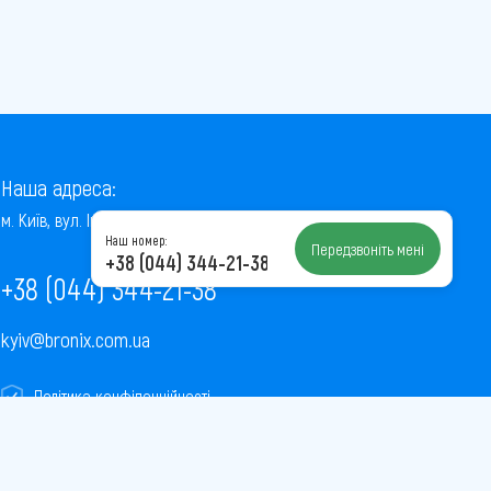
Наша адреса:
м. Київ, вул. Інститутська, 22/7, оф. 41
Наш номер:
Передзвоніть мені
+38 (044) 344-21-38
+38 (044) 344-21-38
kyiv@bronix.com.ua
Політика конфіденційності
Пользовательское соглашение
Публічна оферта
Карта сайту