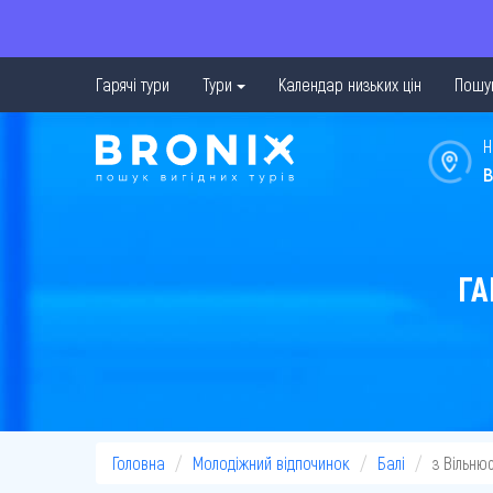
Гарячі тури
Тури
Календар низьких цін
Пошук
Н
в
ГА
Головна
Молодіжний відпочинок
Балі
з Вільню