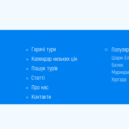
Гарячі тури
Популяр
Шарм-Ел
Календар низьких цін
Белек
Пошук турів
Мармари
Статті
Хургада
Про нас
Контакти
Бонусна програма
Відповіді на популярні питання