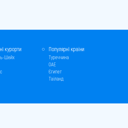
ні курорти
Популярні країни
ь-Шейх
Туреччина
ОАЕ
с
Єгипет
Таїланд