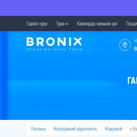
Гарячі тури
Тури
Календар низьких цін
Пошук
Н
в
ГА
Головна
Молодіжний відпочинок
Маврикій
з В