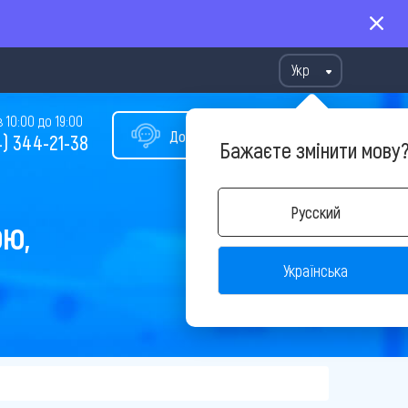
Укр
10:00 до 19:00
Допомога у виборі туру
) 344-21-38
Бажаєте змінити мову
Русский
ОЮ,
Українська