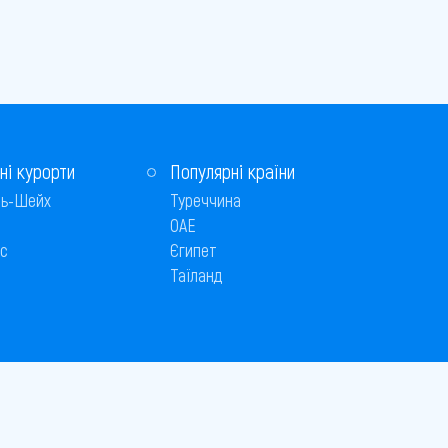
ні курорти
Популярні країни
ь-Шейх
Туреччина
ОАЕ
с
Єгипет
Таїланд