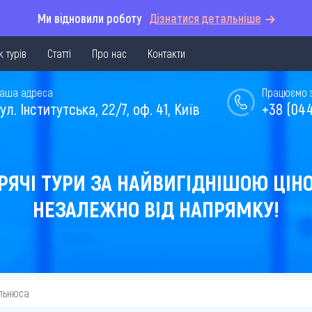
Ми відновили роботу
Дізнатися детальніше
 турів
Статті
Про нас
Контакти
аша адреса
Працюємо з 
ул. Інститутська, 22/7, оф. 41, Київ
+38 (044
РЯЧІ ТУРИ ЗА НАЙВИГІДНІШОЮ ЦІН
НЕЗАЛЕЖНО ВІД НАПРЯМКУ!
ільнюса