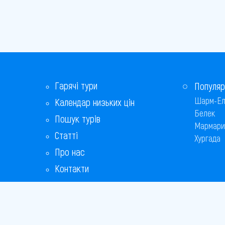
Гарячі тури
Популяр
Шарм-Ел
Календар низьких цін
Белек
Пошук турів
Мармари
Статті
Хургада
Про нас
Контакти
Бонусна програма
Відповіді на популярні питання