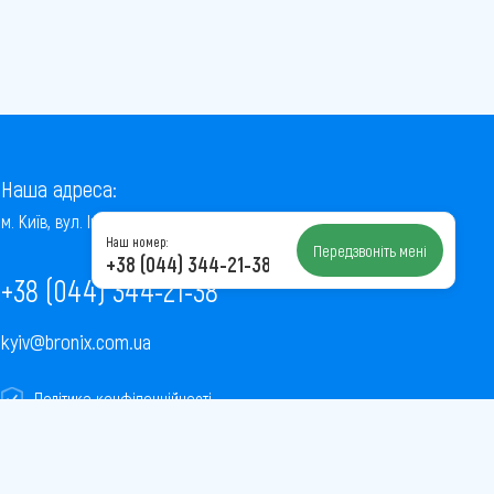
Наша адреса:
м. Київ, вул. Інститутська, 22/7, оф. 41
Наш номер:
Передзвоніть мені
+38 (044) 344-21-38
+38 (044) 344-21-38
kyiv@bronix.com.ua
Політика конфіденційності
Пользовательское соглашение
Публічна оферта
Карта сайту