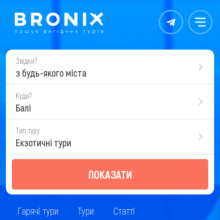
Контакты
Меню
Звідки?
з будь-якого міста
Куди?
Балі
Тип туру
Екзотичні тури
ПОКАЗАТИ
Гарячі тури
Тури
Статті