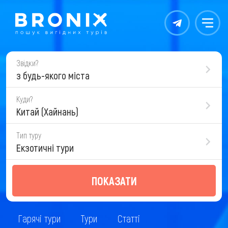
Контакты
Меню
Звідки?
з будь-якого міста
Куди?
Китай (Хайнань)
Тип туру
Екзотичні тури
ПОКАЗАТИ
Гарячі тури
Тури
Статті