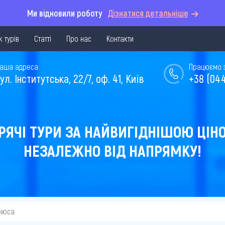
Ми відновили роботу
Дізнатися детальніше
 турів
Статті
Про нас
Контакти
аша адреса
Працюємо з 
ул. Інститутська, 22/7, оф. 41, Київ
+38 (044
РЯЧІ ТУРИ ЗА НАЙВИГІДНІШОЮ ЦІН
НЕЗАЛЕЖНО ВІД НАПРЯМКУ!
ьнюса