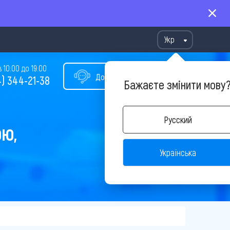
Укр
10:00 до 19:00
Допомога у виборі туру
) 344-21-38
Бажаєте змінити мову
Русский
ОЮ,
Українська