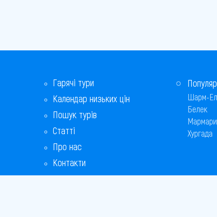
Гарячі тури
Популяр
Шарм-Ел
Календар низьких цін
Белек
Пошук турів
Мармари
Статті
Хургада
Про нас
Контакти
Бонусна програма
Відповіді на популярні питання