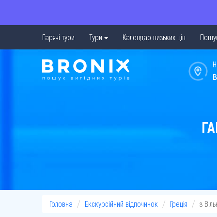
Гарячі тури
Тури
Календар низьких цін
Пошук
Н
в
ГА
Головна
Екскурсійний відпочинок
Греція
з Віл