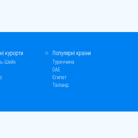
ні курорти
Популярні країни
ь-Шейх
Туреччина
ОАЕ
с
Єгипет
Таїланд