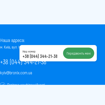
Наша адреса:
м. Київ, вул. Інститутська, 22/7, оф. 41
Наш номер:
Передзвоніть мені
+38 (044) 344-21-38
+38 (044) 344-21-38
kyiv@bronix.com.ua
Політика конфіденційності
Пользовательское соглашение
Публічна оферта
Карта сайту