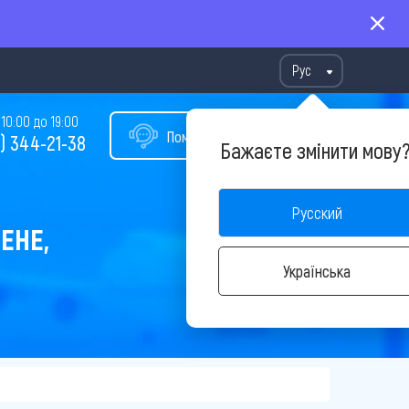
Рус
10:00 до 19:00
Помощь в подборе тура
) 344-21-38
Бажаєте змінити мову
Русский
ЕНЕ,
Українська