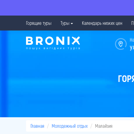
Горящие туры
Туры
Календарь низких цен
П
Н
у
ГОР
Главная
Молодежный отдых
Малайзия