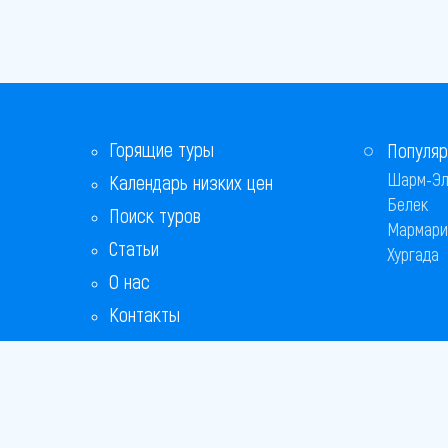
Горящие туры
Популяр
Шарм-Эл
Календарь низких цен
Белек
Поиск туров
Мармари
Статьи
Хургада
О нас
Контакты
Бонусная программа
Ответы на популярные вопросы