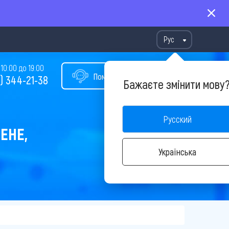
Рус
10:00 до 19:00
Помощь в подборе тура
) 344-21-38
Бажаєте змінити мову
Русский
ЕНЕ,
Українська