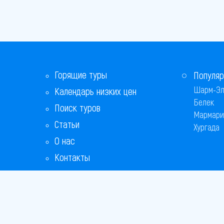
Горящие туры
Популяр
Шарм-Эл
Календарь низких цен
Белек
Поиск туров
Мармари
Статьи
Хургада
О нас
Контакты
Бонусная программа
Ответы на популярные вопросы