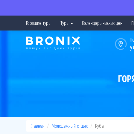
Горящие туры
Туры
Календарь низких цен
П
Н
у
ГОР
Главная
Молодежный отдых
Куба