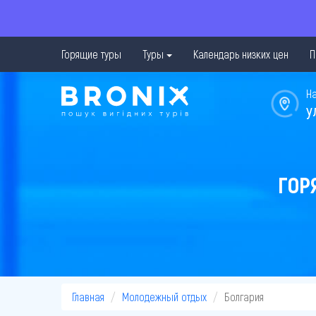
Горящие туры
Туры
Календарь низких цен
П
Н
у
ГОР
Главная
Молодежный отдых
Болгария