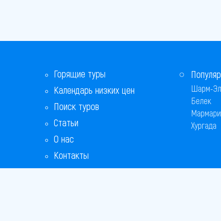
Горящие туры
Популяр
Шарм-Эл
Календарь низких цен
Белек
Поиск туров
Мармари
Статьи
Хургада
О нас
Контакты
Бонусная программа
Ответы на популярные вопросы