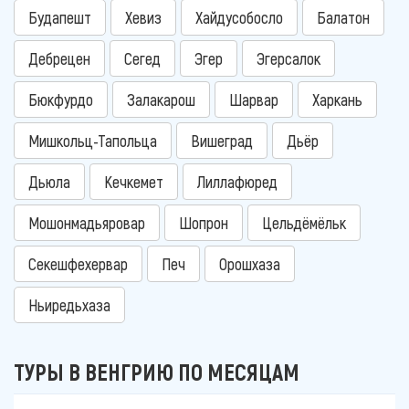
Будапешт
Хевиз
Хайдусобосло
Балатон
Дебрецен
Сегед
Эгер
Эгерсалок
Бюкфурдо
Залакарош
Шарвар
Харкань
Мишкольц-Тапольца
Вишеград
Дьёр
Дьюла
Кечкемет
Лиллафюред
Мошонмадьяровар
Шопрон
Цельдёмёльк
Секешфехервар
Печ
Орошхаза
Ньиредьхаза
ТУРЫ В ВЕНГРИЮ ПО МЕСЯЦАМ