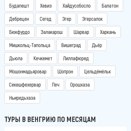
Будапешт
Хевиз
Хайдусобосло
Балатон
Дебрецен
Сегед
Эгер
Эгерсалок
Бюкфурдо
Залакарош
Шарвар
Харкань
Мишкольц-Тапольца
Вишеград
Дьёр
Дьюла
Кечкемет
Лиллафюред
Мошонмадьяровар
Шопрон
Цельдёмёльк
Секешфехервар
Печ
Орошхаза
Ньиредьхаза
ТУРЫ В ВЕНГРИЮ ПО МЕСЯЦАМ