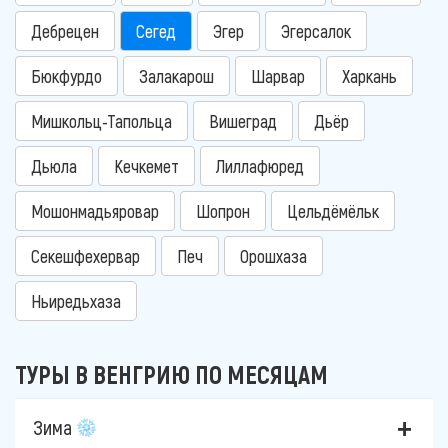
Дебрецен
Сегед
Эгер
Эгерсалок
Бюкфурдо
Залакарош
Шарвар
Харкань
Мишкольц-Тапольца
Вишеград
Дьёр
Дьюла
Кечкемет
Лиллафюред
Мошонмадьяровар
Шопрон
Цельдёмёльк
Секешфехервар
Печ
Орошхаза
Ньиредьхаза
ТУРЫ В ВЕНГРИЮ ПО МЕСЯЦАМ
Зима