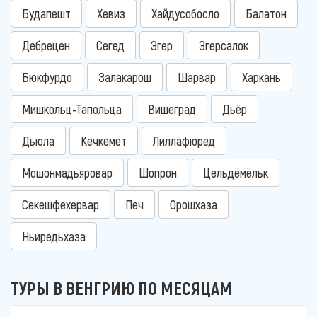
Будапешт
Хевиз
Хайдусобосло
Балатон
Дебрецен
Сегед
Эгер
Эгерсалок
Бюкфурдо
Залакарош
Шарвар
Харкань
Мишкольц-Тапольца
Вишеград
Дьёр
Дьюла
Кечкемет
Лиллафюред
Мошонмадьяровар
Шопрон
Цельдёмёльк
Секешфехервар
Печ
Орошхаза
Ньиредьхаза
ТУРЫ В ВЕНГРИЮ ПО МЕСЯЦАМ