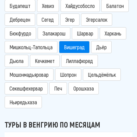
Будапешт
Хевиз
Хайдусобосло
Балатон
Дебрецен
Сегед
Эгер
Эгерсалок
Бюкфурдо
Залакарош
Шарвар
Харкань
Мишкольц-Тапольца
Вишеград
Дьёр
Дьюла
Кечкемет
Лиллафюред
Мошонмадьяровар
Шопрон
Цельдёмёльк
Секешфехервар
Печ
Орошхаза
Ньиредьхаза
ТУРЫ В ВЕНГРИЮ ПО МЕСЯЦАМ