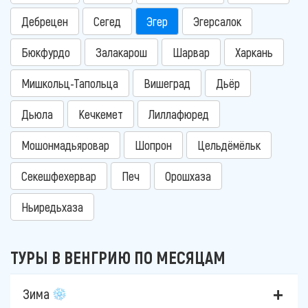
Дебрецен
Сегед
Эгер
Эгерсалок
Бюкфурдо
Залакарош
Шарвар
Харкань
Мишкольц-Тапольца
Вишеград
Дьёр
Дьюла
Кечкемет
Лиллафюред
Мошонмадьяровар
Шопрон
Цельдёмёльк
Секешфехервар
Печ
Орошхаза
Ньиредьхаза
ТУРЫ В ВЕНГРИЮ ПО МЕСЯЦАМ
Зима