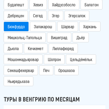
Будапешт
Хевиз
Хайдусобосло
Балатон
Дебрецен
Сегед
Эгер
Эгерсалок
Бюкфурдо
Залакарош
Шарвар
Харкань
Мишкольц-Тапольца
Вишеград
Дьёр
Дьюла
Кечкемет
Лиллафюред
Мошонмадьяровар
Шопрон
Цельдёмёльк
Секешфехервар
Печ
Орошхаза
Ньиредьхаза
ТУРЫ В ВЕНГРИЮ ПО МЕСЯЦАМ