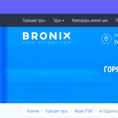
Горящие туры
Туры
Календарь низких цен
П
Н
у
ГОР
Главная
Горящие туры
Индия (ГОА)
из Будапеш