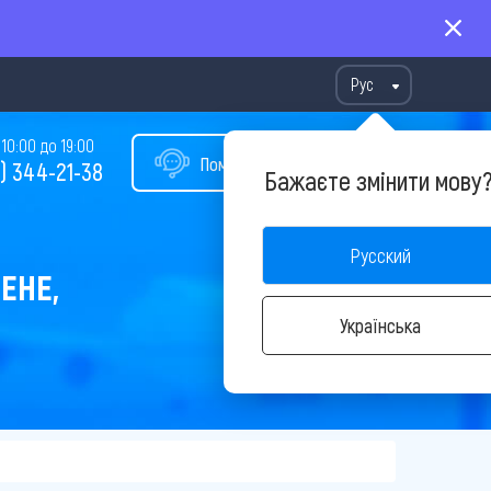
Рус
10:00 до 19:00
Помощь в подборе тура
) 344-21-38
Бажаєте змінити мову
Русский
ЕНЕ,
Українська