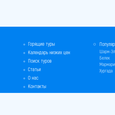
Горящие туры
Популяр
Шарм-Эл
Календарь низких цен
Белек
Поиск туров
Мармари
Статьи
Хургада
О нас
Контакты
Бонусная программа
Ответы на популярные вопросы