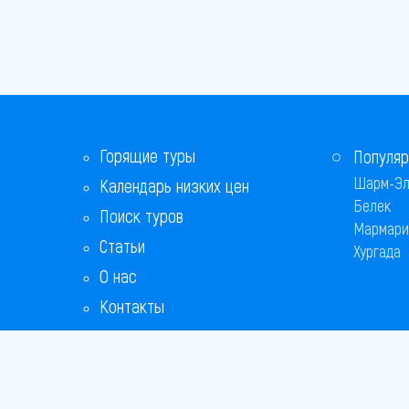
Горящие туры
Популяр
Шарм-Эл
Календарь низких цен
Белек
Поиск туров
Мармари
Статьи
Хургада
О нас
Контакты
Бонусная программа
Ответы на популярные вопросы