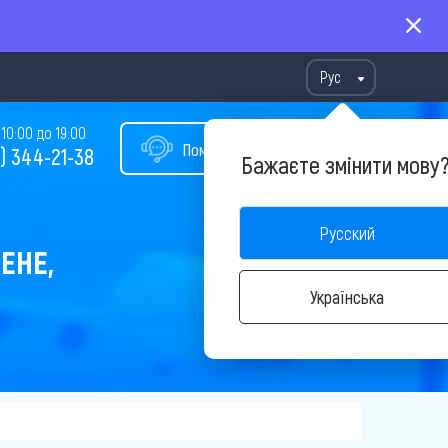
Рус
10:00 до 19:00
Помощь в подборе тура
) 344-21-38
Бажаєте змінити мову
Русский
ЕНЕ,
Українська