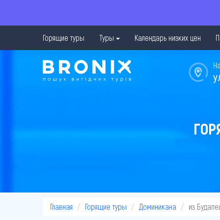
Горящие туры
Туры
Календарь низких цен
П
Н
у
ГОР
Главная
Горящие туры
Доминикана
из Будапе